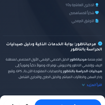
الذكرى العاشرة 10y
شكراً للمساهمين
التوثيق البرمجي
مرحباناظور: بوابة الخدمات الذكية ودليل صيدليات
الحراسة بالناظور
تعتبر منصة
مرحباناظور
الدليل الخدمي الرقمي الأول المخصص لمنطقة
الريف وإقليمي الناظور والدريوش. نوفر لك وصولاً ذكياً وفورياً إلى
صيدليات الحراسة بالناظور
والصيدليات المفتوحة الآن بالـ GPS، وتتبع
رادار السفن والطائرات المباشر، والدليل الطبي والتجاري الشامل.
اقرأ المزيد