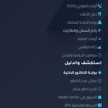
أرقام الطوارئ (SOS)
دليل الأطباء
بوابة الصحة الشاملة
رادار السفن والطائرات
أوقات الصلاة
حالة الطقس
مواقيت الحراسة والمدن
استكشف والدليل
بوابـة الناظـور الذكية
مقال: سحر الناظور
تاريخ ناظور سانتر
التسوق في Nador Center
الخريطة التفاعلية GPS