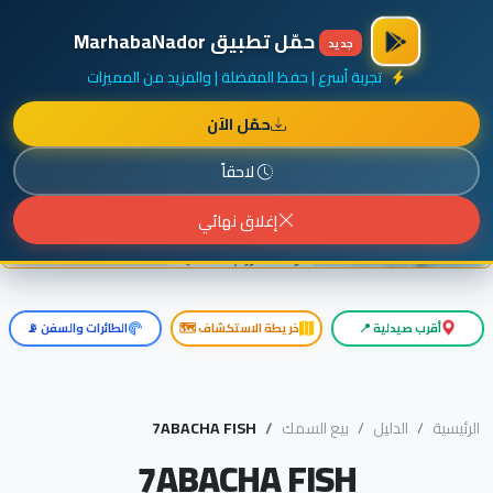
×
أضف نشاطك مجاناً
|
آخر الإضافات
|
حركة السفن والطائرات الآن
حمّل تطبيق MarhabaNador
جديد
تجربة أسرع | حفظ المفضلة | والمزيد من المميزات
حمّل الآن
إعلان ممول
المزيد حول هذا الإعلان
لاحقاً
إغلاق نهائي
أقرب صيدلية 📍
خريطة الاستكشاف 🗺️
الطائرات والسفن 📡
الرئيسية
الدليل
بيع السمك
7ABACHA FISH
7ABACHA FISH