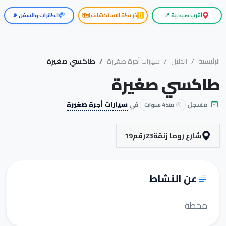
أقرب صيدلية 📍
خريطة الاستكشاف 🗺️
الطائرات والسفن 📡
الرئيسية
الدليل
سيارات أجرة صغيرة
طاكسي صغيرة
طاكسي صغيرة
مسجل
في
سيارات أجرة صغيرة
منذ 4 سنوات
شارع روما زنقة23رقم19
عن النشاط
محطة