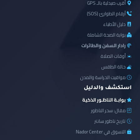
أقرب صيدلية بالـ GPS
أرقام الطوارئ (SOS)
دليل الأطباء
بوابة الصحة الشاملة
رادار السفن والطائرات
أوقات الصلاة
حالة الطقس
مواقيت الحراسة والمدن
استكشف والدليل
بوابـة الناظـور الذكية
مقال: سحر الناظور
تاريخ ناظور سانتر
التسوق في Nador Center