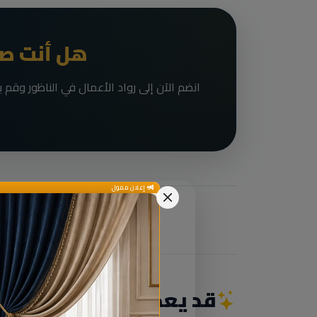
هل أنت صا
إعلان ممول
قد يعجبك أيضاً