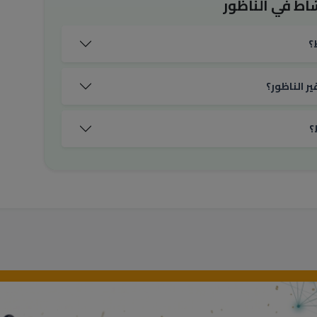
اط في الناظور
؟
ر الناظور؟
؟