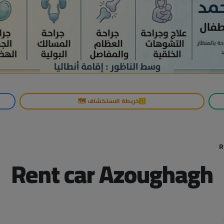
خريطة الاستكشاف 🗺️
R
Rent car Azoughagh