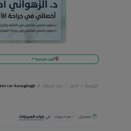
أقرب صيدلية 📍
الرئيسية
الدليل
كراء السيارات
ent car Azoughagh
مسجل
في
كراء السيارات
منذ 4 سنوات