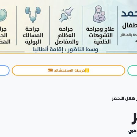
خريطة الاستكشاف 🗺️
هلال الاحمر
 طبي