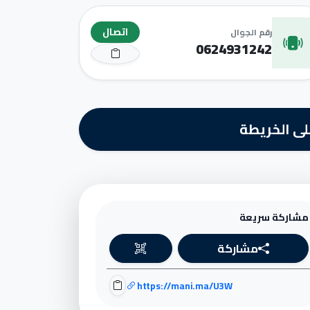
اتصال
رقم الجوال
0624931242
ى الخريطة
مشاركة سريعة
مشاركة
https://mani.ma/U3W