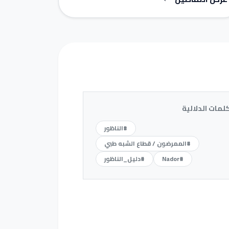
كلمات الدلالية
#الناظور
#الممرضون / قطاع الشبه طبي
#Nador
#دليل_الناظور