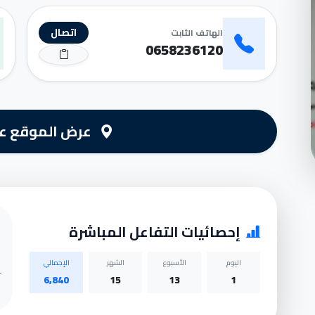
اتصال
الهاتف الثابت
0658236120
عرض الموقع عل
إحصائيات التفاعل المباشرة
اليوم
الأسبوع
الشهر
الإجمالي
6,840
15
13
1