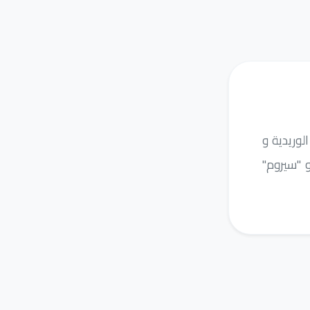
لوريدية و
و "سيروم"