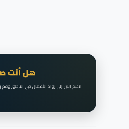
هل أنت صا