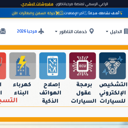
الراعي الرسمي لمنصة مرحباناظور،
مفروشات البشيري
.
أضف نشاطك مجاناً
|
آخر الإضافات
|
حركة السفن والطائرات الآن
مرحبا 2026
الدليل
خدمات الناظور