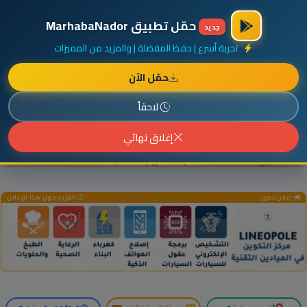
×
أضف نشاطك مجاناً
|
آخر الإضافات
|
حركة السفن والطائرات الآن
حمّل تطبيق MarhabaNador
جديد
تجربة أسرع | حفظ المفضلة | والمزيد من المميزات
حمّل الآن
إعلان ممول
المزيد حول هذا الإعلان
لاحقاً
إغلاق نهائي
إعلان ممول
المزيد حول هذا الإعلان