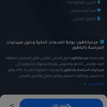
الذكرى العاشرة 10y
شكراً للمساهمين
التوثيق البرمجي
مرحباناظور: بوابة الخدمات الذكية ودليل صيدليات
الحراسة بالناظور
تعتبر منصة
مرحباناظور
الدليل الخدمي الرقمي الأول المخصص لمنطقة
الريف وإقليمي الناظور والدريوش. نوفر لك وصولاً ذكياً وفورياً إلى
صيدليات الحراسة بالناظور
والصيدليات المفتوحة الآن بالـ GPS، وتتبع
رادار السفن والطائرات المباشر، والدليل الطبي والتجاري الشامل.
اقرأ المزيد
اتصل الآن
© 2026 Marhaba Nador. تطوير
عبد الواحد البشيري