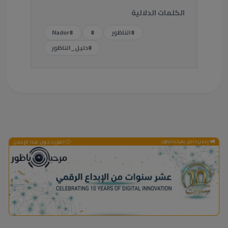
الكلمات الدلالية
#الناظور
#
#Nador
#دليل_الناظور
إعلان خاص بمرحباناظور
المزيد حول هذا الإعلان