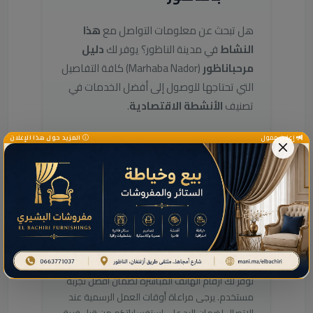
هل تبحث عن معلومات التواصل مع
هذا
النشاط
في مدينة الناظور؟ يوفر لك
دليل
مرحباناظور
(Marhaba Nador) كافة التفاصيل
التي تحتاجها للوصول إلى أفضل الخدمات في
تصنيف
الأنشطة الاقتصادية
.
إعلان ممول
المزيد حول هذا الإعلان
الموقع والوصول
باعتباره جزءاً من النسيج الاقتصادي لمدينة الناظور،
يسهل الوصول إلى هذا النشاط عبر المواقع الحيوية
في الإقليم. يمكنك استخدام الخريطة التفاعلية
المتوفرة في هذه الصفحة لتحديد المسار الأنسب.
التواصل المباشر
نوفر لك أرقام الهاتف المباشرة لضمان أفضل تجربة
مستخدم. يرجى مراعاة أوقات العمل الرسمية عند