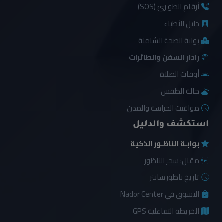
أرقام الطوارئ (SOS)
دليل الأطباء
بوابة الصحة الشاملة
رادار السفن والطائرات
أوقات الصلاة
حالة الطقس
مواقيت الحراسة والمدن
استكشف والدليل
بوابـة الناظـور الذكية
مقال: سحر الناظور
تاريخ ناظور سانتر
التسوق في Nador Center
الخريطة التفاعلية GPS