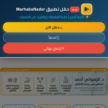
×
أضف نشاطك مجاناً
|
آخر الإضافات
|
حركة السفن والطائرات الآن
حمّل تطبيق MarhabaNador
جديد
تجربة أسرع | حفظ المفضلة | والمزيد من المميزات
حمّل الآن
إعلان ممول
المزيد حول هذا الإعلان
لاحقاً
إغلاق نهائي
إعلان ممول
المزيد حول هذا الإعلان