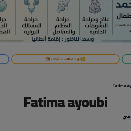
خريطة الاستكشاف 🗺️
Fatima a
Fatima ayoubi
 طبي