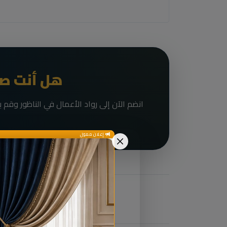
هل أنت صا
إعلان ممول