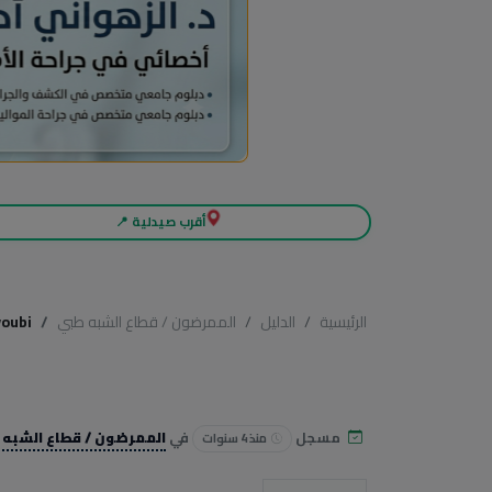
أقرب صيدلية 📍
الرئيسية
الدليل
الممرضون / قطاع الشبه طبي
youbi
مسجل
في
الممرضون / قطاع الشبه
منذ 4 سنوات