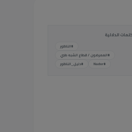
كلمات الدلالية
#الناظور
#الممرضون / قطاع الشبه طبي
#Nador
#دليل_الناظور