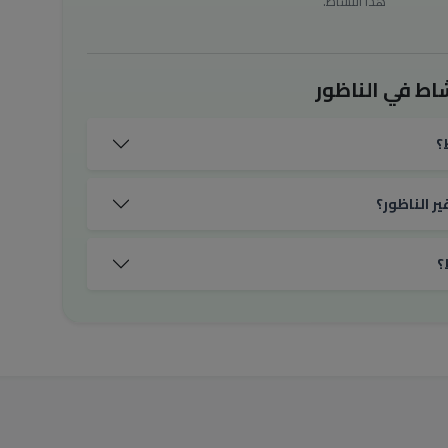
هذا النشاط.
اط في الناظور
؟
ر الناظور؟
؟