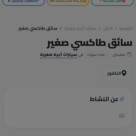
أقرب صيدلية 📍
خريطة الاستكشاف 🗺️
الطائرات والسفن 📡
الرئيسية
الدليل
سيارات أجرة صغيرة
سائق طاكسي صغير
سائق طاكسي صغير
مسجل
في
سيارات أجرة صغيرة
منذ 4 سنوات
الناضور
عن النشاط
ليلا