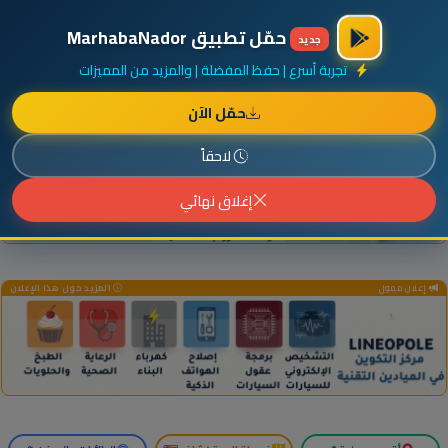
×
أضف نشاطك مجاناً
|
آخر الإضافات
|
حركة السفن والطائرات الآن
حمّل تطبيق MarhabaNador
جديد
تجربة أسرع | حفظ المفضلة | والمزيد من المميزات
حمّل الآن
إعلان ممول
المزيد حول هذا الإعلان
لاحقاً
إغلاق نهائي
إعلان ممول
المزيد حول هذا الإعلان