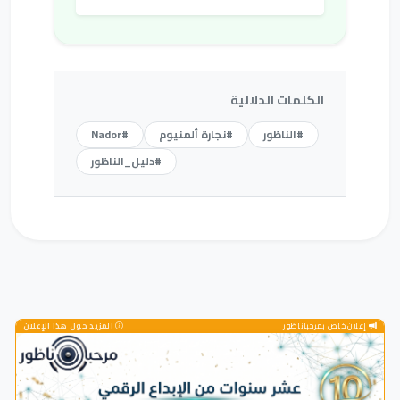
الكلمات الدلالية
#الناظور
#نجارة ألمنيوم
#Nador
#دليل_الناظور
إعلان خاص بمرحباناظور
المزيد حول هذا الإعلان