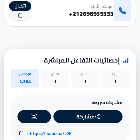
اتصال
الهاتف الثابت
212696939333+
إحصائيات التفاعل المباشرة
اليوم
الأسبوع
الشهر
الإجمالي
2,384
1
1
1
مشاركة سريعة
مشاركة
https://mani.ma/LDK