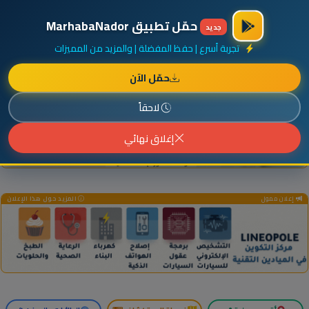
×
أضف نشاطك مجاناً
|
آخر الإضافات
|
حركة السفن والطائرات الآن
حمّل تطبيق MarhabaNador
جديد
تجربة أسرع | حفظ المفضلة | والمزيد من المميزات
حمّل الآن
إعلان ممول
المزيد حول هذا الإعلان
لاحقاً
إغلاق نهائي
إعلان ممول
المزيد حول هذا الإعلان