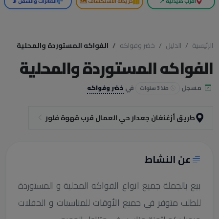
أقرب صيدلية 📍
خريطة الاستكشاف 🗺️
الطائرات والسفن 📡
الرئيسية
الدليل
خضر وفواكه
الفواكه المستوردة والمحلية
الفواكه المستوردة والمحلية
مسجل
في
خضر وفواكه
منذ 3 سنوات
طريق أزغنغان جعدار حي العمال قرب قهوة فلور
عن النشاط
بيع بالجملة جميع انواع الفواكه المحلية و المستوردة
للطلب متوفر في جميع الأوقات للمناسبات و الحفلات