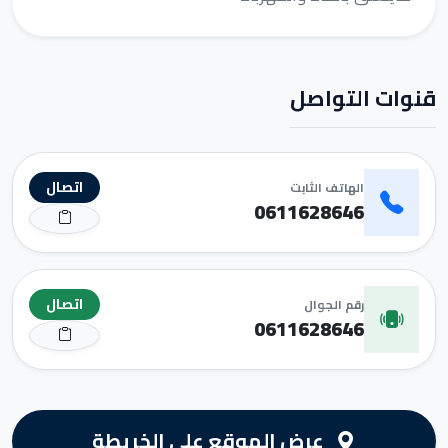
قنوات التواصل
اتصال
الهاتف الثابت
0611628646
اتصال
رقم الجوال
0611628646
عرض الموقع على الخريطة