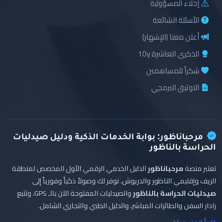
إخلاء المسؤولية
الأسئلة الشائعة
أعلن معنا (الإشهار)
الذكرى العاشرة 10y
شكراً للمساهمين
التوثيق البرمجي
مرحباناظور: بوابة الخدمات الذكية ودليل صيدليات
الحراسة بالناظور
تعتبر منصة
مرحباناظور
الدليل الخدمي الرقمي الأول المخصص لمنطقة
الريف وإقليمي الناظور والدريوش. نوفر لك وصولاً ذكياً وفورياً إلى
صيدليات الحراسة بالناظور
والصيدليات المفتوحة الآن بالـ GPS، وتتبع
رادار السفن والطائرات المباشر، والدليل الطبي والتجاري الشامل.