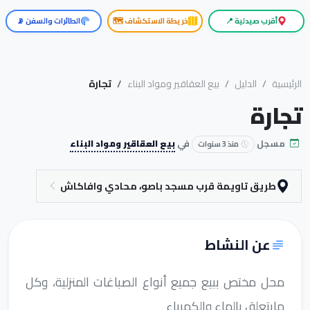
أقرب صيدلية 📍
خريطة الاستكشاف 🗺️
الطائرات والسفن 📡
الرئيسية
الدليل
بيع العقاقير ومواد البناء
تجارة
تجارة
مسجل
في
بيع العقاقير ومواد البناء
منذ 3 سنوات
طريق تاويمة قرب مسجد باصو، محادي وافاكاش
عن النشاط
محل مختص ببيع جميع أنواع الصباغات المنزلية، وكل
مايتعلق بالماء والكهرباء