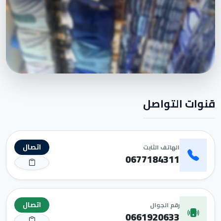
قنوات التواصل
اتصال
الهاتف الثابت
0677184311
اتصال
رقم الجوال
0661920633