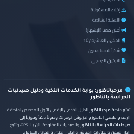
إخلاء المسؤولية
الأسئلة الشائعة
أعلن معنا (الإشهار)
الذكرى العاشرة 10y
شكراً للمساهمين
التوثيق البرمجي
مرحباناظور: بوابة الخدمات الذكية ودليل صيدليات
الحراسة بالناظور
تعتبر منصة
مرحباناظور
الدليل الخدمي الرقمي الأول المخصص لمنطقة
الريف وإقليمي الناظور والدريوش. نوفر لك وصولاً ذكياً وفورياً إلى
صيدليات الحراسة بالناظور
والصيدليات المفتوحة الآن بالـ GPS، وتتبع
رادار السفن والطائرات المباشر، والدليل الطبي والتجاري الشامل.