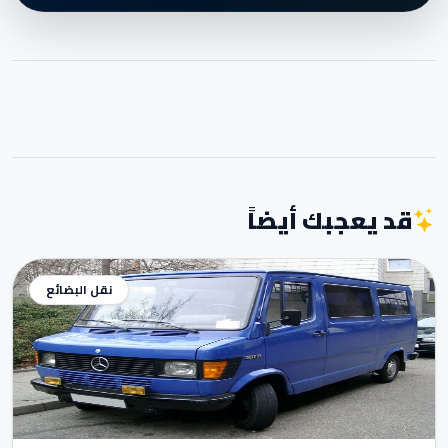
قد يعجبك أيضاً
نقل البضائع