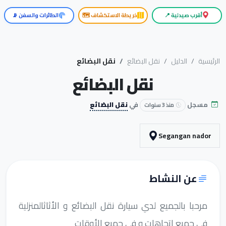
أقرب صيدلية 📍
خريطة الاستكشاف 🗺️
الطائرات والسفن 📡
الرئيسية
الدليل
نقل البضائع
نقل البضائع
نقل البضائع
مسجل
في
نقل البضائع
منذ 3 سنوات
Segangan nador
عن النشاط
مرحبا بالجميع لدي سيارة نقل البضائع و الأثاثالمنزلية
في جميع اتجاهات و في جميع الأوقات