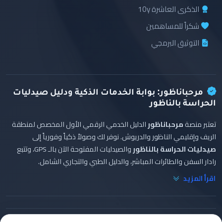
الذكرى العاشرة 10y
شكراً للمساهمين
التوثيق البرمجي
مرحباناظور: بوابة الخدمات الذكية ودليل صيدليات
الحراسة بالناظور
تعتبر منصة
مرحباناظور
الدليل الخدمي الرقمي الأول المخصص لمنطقة
الريف وإقليمي الناظور والدريوش. نوفر لك وصولاً ذكياً وفورياً إلى
صيدليات الحراسة بالناظور
والصيدليات المفتوحة الآن بالـ GPS، وتتبع
رادار السفن والطائرات المباشر، والدليل الطبي والتجاري الشامل.
اقرأ المزيد
© 2026 Marhaba Nador. تطوير
عبد الواحد البشيري