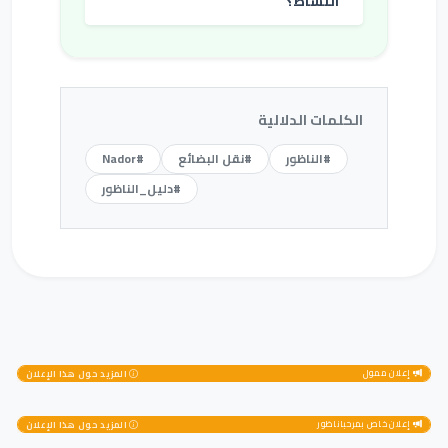
النشاط؟
الكلمات الدلالية
#الناظور
#نقل البضائع
#Nador
#دليل_الناظور
إعلان ممول
المزيد حول هذا الإعلان
إعلان خاص بمرحباناظور
المزيد حول هذا الإعلان