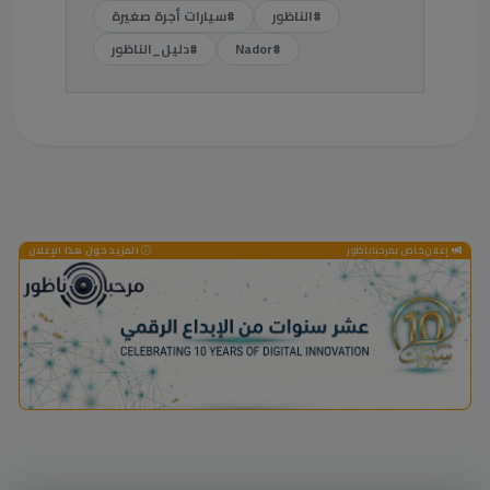
#الناظور
#سيارات أجرة صغيرة
#Nador
#دليل_الناظور
إعلان خاص بمرحباناظور
المزيد حول هذا الإعلان