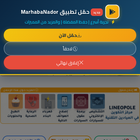
×
أضف نشاطك مجاناً
|
آخر الإضافات
|
حركة السفن والطائرات الآن
حمّل تطبيق MarhabaNador
جديد
تجربة أسرع | حفظ المفضلة | والمزيد من المميزات
حمّل الآن
إعلان ممول
المزيد حول هذا الإعلان
لاحقاً
إغلاق نهائي
إعلان ممول
المزيد حول هذا الإعلان