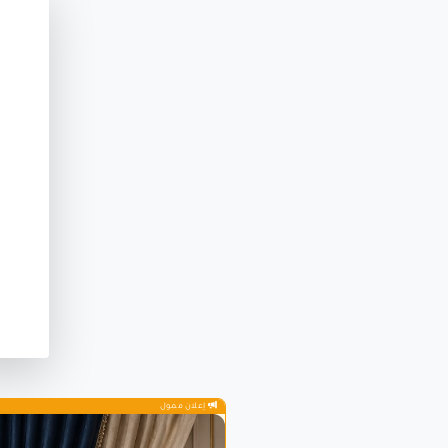
إعلان ممول