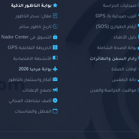
صيدليات الحراسة
بوابـة الناظـور الذكية
أقرب صيدلية بالـ GPS
مقال: سحر الناظور
أرقام الطوارئ (SOS)
تاريخ ناظور سانتر
دليل الأطباء
التسوق في Nador Center
بوابة الصحة الشاملة
الخريطة التفاعلية GPS
رادار السفن والطائرات
الأنشطة الاقتصادية
أوقات الصلاة
بوابة مرحبا 2026
حالة الطقس
أفكار واستثمار بالناظور
مواقيت الحراسة والمدن
تصفح الإعلانات
أضف نشاطك المجاني
العطل والمناسبات