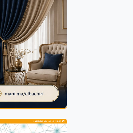
إعلان خاص بمرحباناظور