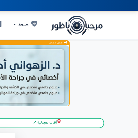
صحة
إعلان ممول
أقرب صيدلية 📍