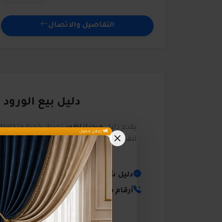
التفاصيل والاتصال
دليل بيع الورود
يقدم دليل
مرحباناظور
تجربة رقمية متكام
إعلان ممول
لتقديم أفضل خدمة تربط المستهلك بمنتجي
بيانات مجمعة وموثقة تشمل العناو
دليل شامل لكافة المؤسسات والخدما
أرقام هواتف مباشرة وسهلة الوصول