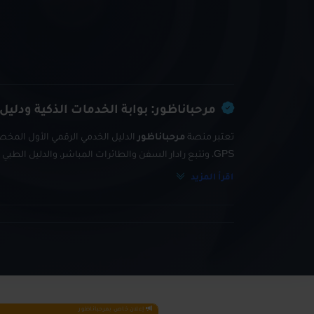
مرحباناظور: بوابة الخدمات الذكية ودليل
تعتبر منصة
مرحباناظور
الدليل الخدمي الرقمي الأول المخصص
GPS، وتتبع رادار السفن والطائرات المباشر، والدليل الطبي والتجاري الشامل.
اقرأ المزيد
إعلان خاص بمرحباناظور