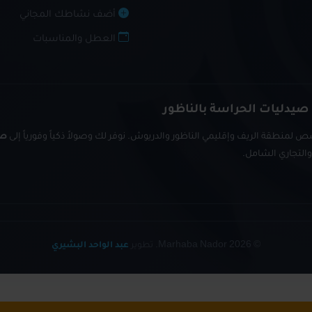
أضف نشاطك المجاني
العطل والمناسبات
 صيدليات الحراسة بالناظور
 لمنطقة الريف وإقليمي الناظور والدريوش. نوفر لك وصولاً ذكياً وفورياً إلى
صي
© 2026 Marhaba Nador. تطوير
عبد الواحد البشيري