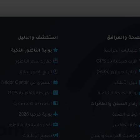
صحة والمرافق
استكشف والدليل
صيدليات الحراسة
بوابـة الناظـور الذكية
أقرب صيدلية بالـ GPS
مقال: سحر الناظور
أرقام الطوارئ (SOS)
تاريخ ناظور سانتر
دليل الأطباء
التسوق في Nador Center
بوابة الصحة الشاملة
الخريطة التفاعلية GPS
رادار السفن والطائرات
الأنشطة الاقتصادية
أوقات الصلاة
بوابة مرحبا 2026
حالة الطقس
أفكار واستثمار بالناظور
مواقيت الحراسة والمدن
تصفح الإعلانات