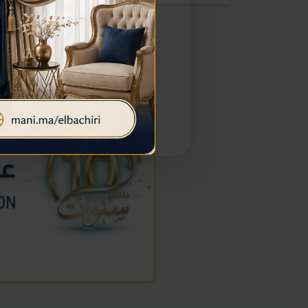
إعلان خاص بمرحباناظور