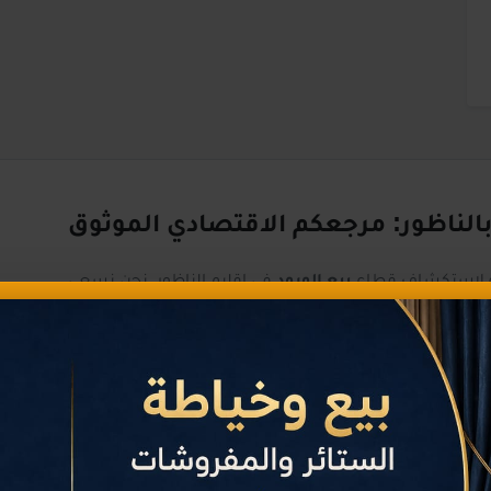
 بالناظور: مرجعكم الاقتصادي الموثوق
لة لاستكشاف قطاع
بيع الورود
في إقليم الناظور. نحن نسعى
 الخدمات والسلع في المنطقة بكل سهولة، من خلال توفير
ين، أرقام الهواتف، وأفضل العروض المتاحة لعام 2026.
ت
تصنيفات حسب الأكثر زيارة وتقييماً
مواقع دقيقة عبر الخرائط التفاعلية