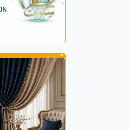
إعلان ممول