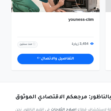
youness-clim
3,454 زيارة
منذ سنتين
التفاصيل والاتصال
بالناظور: مرجعكم الاقتصادي الموثوق
ملة لاستكشاف قطاع
إصلاح الثلاجات
في إقليم الناظور. نحن