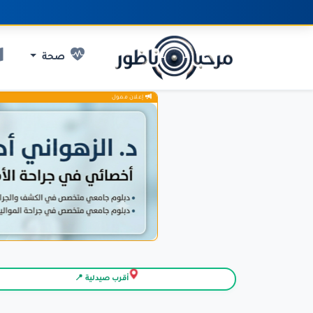
صحة
إعلان ممول
أقرب صيدلية 📍