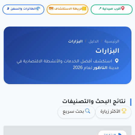
أقرب صيدلية 📍
خريطة الاستكشاف 🗺️
الطائرات والسفن 📡
الرئيسية
الدليل
البزارات
البزارات
استكشف أفضل الخدمات والأنشطة الاقتصادية في
مدينة
الناظور
لعام 2026
نتائج البحث والتصنيفات
الأكثر زيارة
بحث سريع