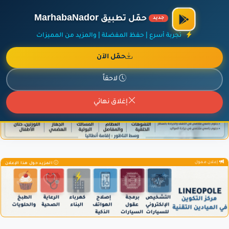
الراعي الرسمي لمنصة مرحباناظور،
مفروشات البشيري
.
حمّل تطبيق MarhabaNador
جديد
×
أضف نشاطك مجاناً
|
آخر الإضافات
|
حركة السفن والطائرات الآن
تجربة أسرع | حفظ المفضلة | والمزيد من المميزات
حمّل الآن
لاحقاً
إعلان ممول
المزيد حول هذا الإعلان
إغلاق نهائي
إعلان ممول
المزيد حول هذا الإعلان