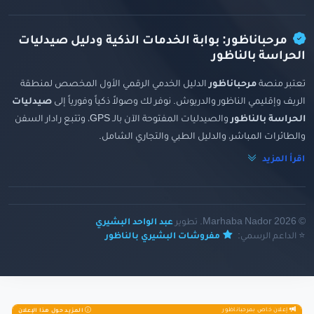
مرحباناظور: بوابة الخدمات الذكية ودليل صيدليات
الحراسة بالناظور
تعتبر منصة
مرحباناظور
الدليل الخدمي الرقمي الأول المخصص لمنطقة
الريف وإقليمي الناظور والدريوش. نوفر لك وصولاً ذكياً وفورياً إلى
صيدليات
الحراسة بالناظور
والصيدليات المفتوحة الآن بالـ GPS، وتتبع رادار السفن
والطائرات المباشر، والدليل الطبي والتجاري الشامل.
اقرأ المزيد
© 2026 Marhaba Nador. تطوير
عبد الواحد البشيري
⭐ الداعم الرسمي:
مفروشات البشيري بالناظور
إعلان خاص بمرحباناظور
المزيد حول هذا الإعلان