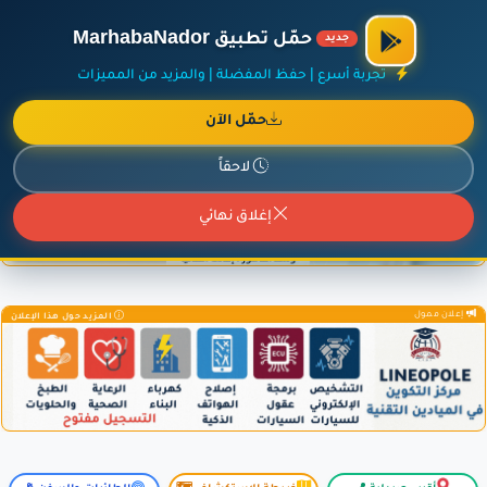
×
أضف نشاطك مجاناً
|
آخر الإضافات
|
حركة السفن والطائرات الآن
حمّل تطبيق MarhabaNador
جديد
تجربة أسرع | حفظ المفضلة | والمزيد من المميزات
حمّل الآن
إعلان ممول
المزيد حول هذا الإعلان
لاحقاً
إغلاق نهائي
إعلان ممول
المزيد حول هذا الإعلان