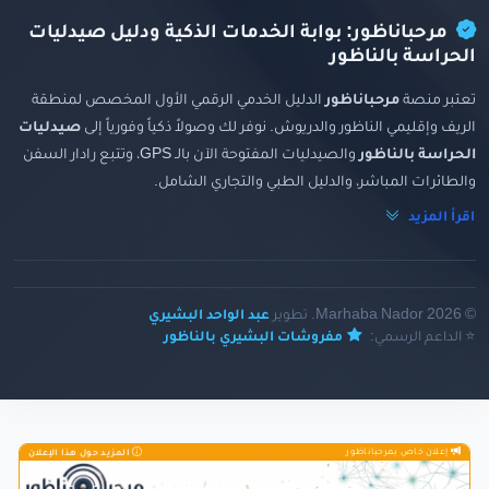
مرحباناظور: بوابة الخدمات الذكية ودليل صيدليات
الحراسة بالناظور
تعتبر منصة
مرحباناظور
الدليل الخدمي الرقمي الأول المخصص لمنطقة
الريف وإقليمي الناظور والدريوش. نوفر لك وصولاً ذكياً وفورياً إلى
صيدليات
الحراسة بالناظور
والصيدليات المفتوحة الآن بالـ GPS، وتتبع رادار السفن
والطائرات المباشر، والدليل الطبي والتجاري الشامل.
اقرأ المزيد
© 2026 Marhaba Nador. تطوير
عبد الواحد البشيري
⭐ الداعم الرسمي:
مفروشات البشيري بالناظور
إعلان خاص بمرحباناظور
المزيد حول هذا الإعلان