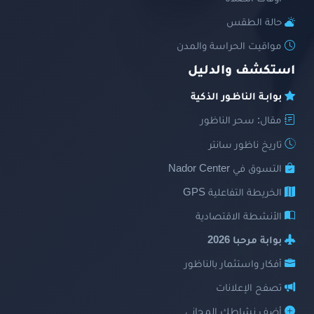
حالة الطقس
مواقيت الحراسة والمدن
استكشف والدليل
بوابـة الناظـور الذكية
مقال: سحر الناظور
تاريخ ناظور سانتر
التسوق في Nador Center
الخريطة التفاعلية GPS
الأنشطة الاقتصادية
بوابة مرحبا 2026
أفكار واستثمار بالناظور
تصفح الإعلانات
أضف نشاطك المجاني