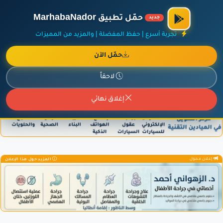
الراعي الرسمي لمنصة مرحباناظور،
مفروشات البشيري
.
حمّل تطبيق MarhabaNador
جديد
×
أضف نشاطك مجاناً
|
آخر الإضافات
|
حركة السفن والطائرات الآن
تجربة أسرع | حفظ المفضلة | والمزيد من المميزات
حمّل الآن
لاحقاً
إعلان ممول
المزيد حول هذا الإعلان
إغلاق نهائي
إعلان ممول
المزيد حول هذا الإعلان