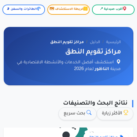
أقرب صيدلية 📍
خريطة الاستكشاف 🗺️
الطائرات والسفن 📡
الرئيسية
الدليل
مراكز تقويم النطق
مراكز تقويم النطق
استكشف أفضل الخدمات والأنشطة الاقتصادية في
مدينة
الناظور
لعام 2026
نتائج البحث والتصنيفات
الأكثر زيارة
بحث سريع