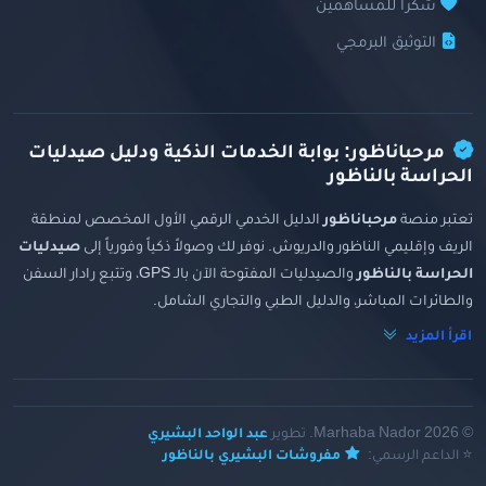
شكراً للمساهمين
التوثيق البرمجي
مرحباناظور: بوابة الخدمات الذكية ودليل صيدليات
الحراسة بالناظور
تعتبر منصة
مرحباناظور
الدليل الخدمي الرقمي الأول المخصص لمنطقة
الريف وإقليمي الناظور والدريوش. نوفر لك وصولاً ذكياً وفورياً إلى
صيدليات
الحراسة بالناظور
والصيدليات المفتوحة الآن بالـ GPS، وتتبع رادار السفن
والطائرات المباشر، والدليل الطبي والتجاري الشامل.
اقرأ المزيد
© 2026 Marhaba Nador. تطوير
عبد الواحد البشيري
⭐ الداعم الرسمي:
مفروشات البشيري بالناظور