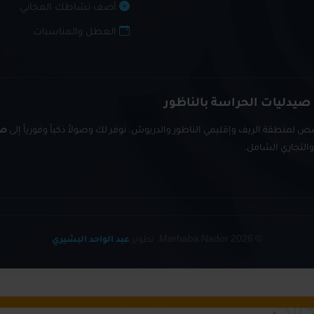
أضف نشاطك المجاني
العطل والمناسبات
 صيدليات الحراسة بالناظور
 لمنطقة الريف وإقليمي الناظور والدريوش. نوفر لك وصولاً ذكياً وفورياً إلى
صي
© 2026 Marhaba Nador. تطوير
عبد الواحد البشيري