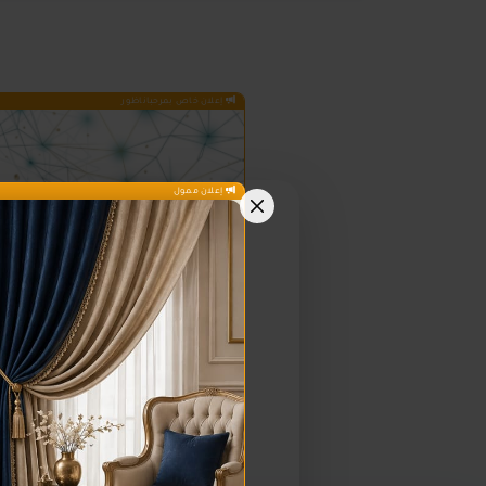
إعلان خاص بمرحباناظور
إعلان ممول