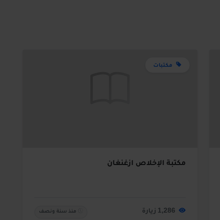
مكتبات
مكتبة الإخلاص أزغنغان
1,286 زيارة
منذ سنة ونصف