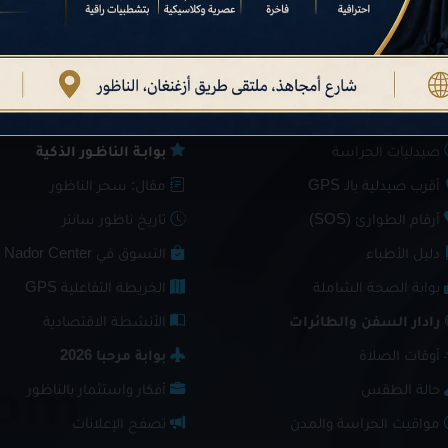
صحة والمرافق
استكشف والدليل
صيدليات الحراسة
بوابـة الناظـور الذكية
أقرب صيدلية بالـ GPS
مقال: سحر الناظور
أرقام الطوارئ (SOS)
تاريخ ناظور سانتر
دليل الأطباء
التسوق في Nador Center
بوابة الصحة الشاملة
الخريطة التفاعلية GPS
رادار السفن والطائرات
الأنشطة الاقتصادية
أوقات الصلاة
بوابة مرحبا 2026
حالة الطقس
أفكار واستثمار بالناظور
مواقيت الحراسة والمدن
تصفح الإعلانات