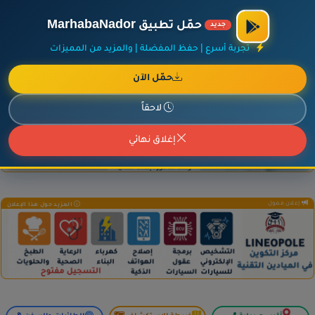
×
أضف نشاطك مجاناً
|
آخر الإضافات
|
حركة السفن والطائرات الآن
حمّل تطبيق MarhabaNador
جديد
تجربة أسرع | حفظ المفضلة | والمزيد من المميزات
حمّل الآن
إعلان ممول
المزيد حول هذا الإعلان
لاحقاً
إغلاق نهائي
إعلان ممول
المزيد حول هذا الإعلان