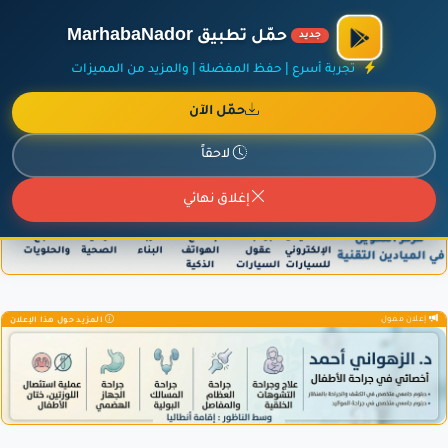
الراعي الرسمي لمنصة مرحباناظور،
مفروشات البشيري
.
حمّل تطبيق MarhabaNador
جديد
×
أضف نشاطك مجاناً
|
آخر الإضافات
|
حركة السفن والطائرات الآن
تجربة أسرع | حفظ المفضلة | والمزيد من المميزات
حمّل الآن
لاحقاً
إعلان ممول
المزيد حول هذا الإعلان
إغلاق نهائي
إعلان ممول
المزيد حول هذا الإعلان