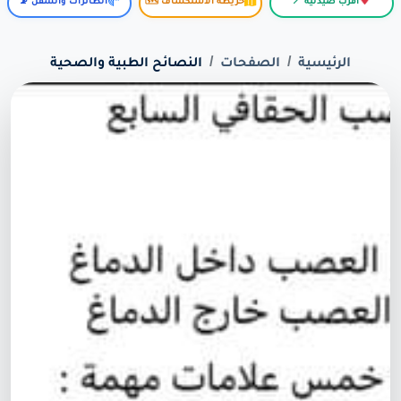
أقرب صيدلية 📍
خريطة الاستكشاف 🗺️
الطائرات والسفن 📡
الرئيسية
الصفحات
النصائح الطبية والصحية