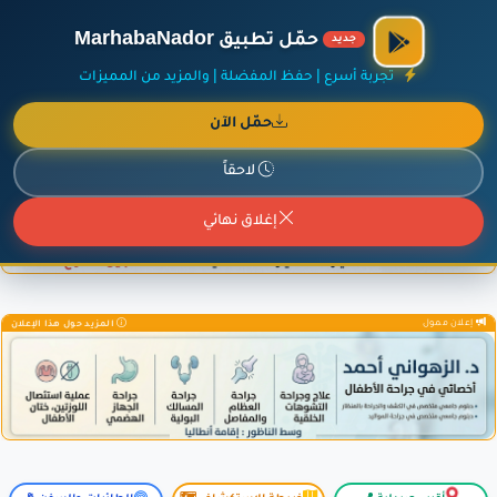
×
أضف نشاطك مجاناً
|
آخر الإضافات
|
حركة السفن والطائرات الآن
حمّل تطبيق MarhabaNador
جديد
تجربة أسرع | حفظ المفضلة | والمزيد من المميزات
حمّل الآن
إعلان ممول
المزيد حول هذا الإعلان
لاحقاً
إغلاق نهائي
إعلان ممول
المزيد حول هذا الإعلان