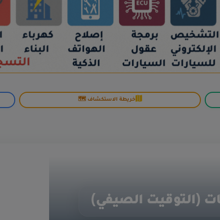
خريطة الاستكشاف 🗺️
ت (التوقيت الصيفي)