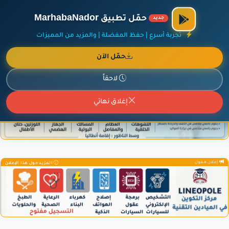
الراعي الرسمي لمنصة مرحباناظور،
مفروشات البشيري
.
حمّل تطبيق MarhabaNador
جديد
×
أضف نشاطك مجاناً
|
آخر الإضافات
|
حركة السفن والطائرات الآن
تجربة أسرع | حفظ المفضلة | والمزيد من المميزات
حمّل الآن
لاحقاً
إعلان ممول
المزيد حول هذا الإعلان
إغلاق نهائي
إعلان ممول
المزيد حول هذا الإعلان