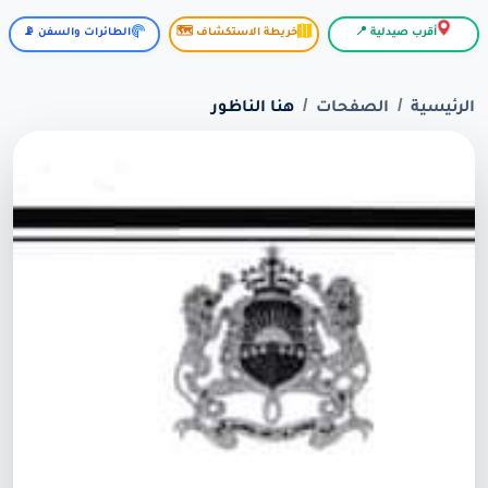
أقرب صيدلية 📍
خريطة الاستكشاف 🗺️
الطائرات والسفن 📡
الرئيسية
الصفحات
هنا الناظور