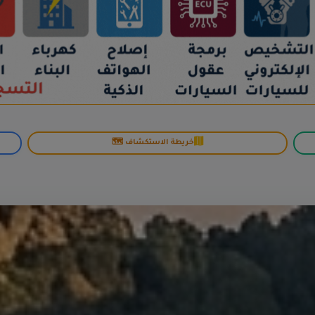
خريطة الاستكشاف 🗺️