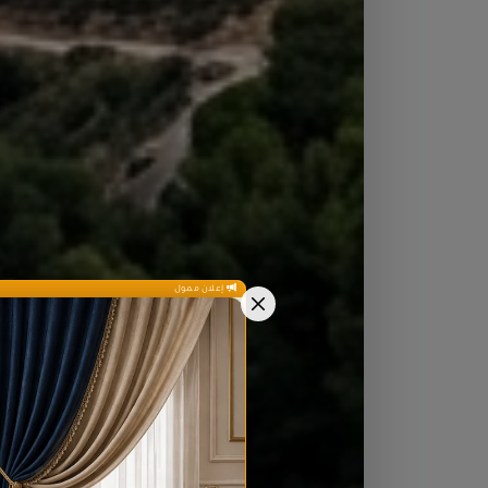
إعلان ممول