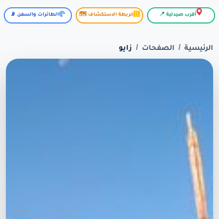
أقرب صيدلية 📍
خريطة الاستكشاف 🗺️
الطائرات والسفن 📡
الرئيسية
الصفحات
زايو