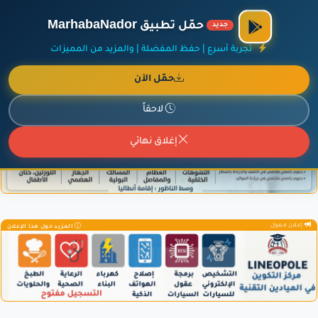
الراعي الرسمي لمنصة مرحباناظور،
مفروشات البشيري
.
حمّل تطبيق MarhabaNador
جديد
×
أضف نشاطك مجاناً
|
آخر الإضافات
|
حركة السفن والطائرات الآن
تجربة أسرع | حفظ المفضلة | والمزيد من المميزات
حمّل الآن
لاحقاً
إعلان ممول
المزيد حول هذا الإعلان
إغلاق نهائي
إعلان ممول
المزيد حول هذا الإعلان