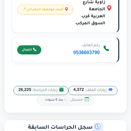
زاوية شارع
الجامعة
أضف موقعها الجغرافي 📍
العربية قرب
السوق المركب
رقم الهاتف
اتصال
0536603790
زيارات الملف:
4,372
زيارات الحراسة:
26,225
مسجل
منذ 6 سنوات
سجل الحراسات السابقة