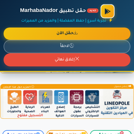
×
أضف نشاطك مجاناً
|
آخر الإضافات
|
حركة السفن والطائرات الآن
حمّل تطبيق MarhabaNador
جديد
تجربة أسرع | حفظ المفضلة | والمزيد من المميزات
حمّل الآن
إعلان ممول
المزيد حول هذا الإعلان
لاحقاً
إغلاق نهائي
إعلان ممول
المزيد حول هذا الإعلان