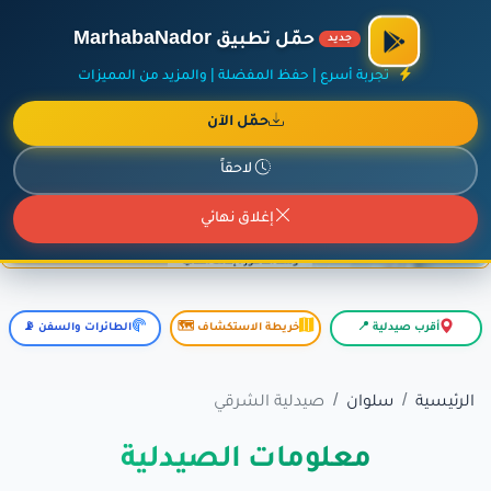
×
أضف نشاطك مجاناً
|
آخر الإضافات
|
حركة السفن والطائرات الآن
حمّل تطبيق MarhabaNador
جديد
تجربة أسرع | حفظ المفضلة | والمزيد من المميزات
حمّل الآن
إعلان ممول
المزيد حول هذا الإعلان
لاحقاً
إغلاق نهائي
أقرب صيدلية 📍
خريطة الاستكشاف 🗺️
الطائرات والسفن 📡
الرئيسية
سلوان
صيدلية الشرقي
معلومات الصيدلية