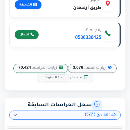
العنوان
الخريطة
طريق أزغنغان
رقم الهاتف
اتصال
0536330425
زيارات الملف:
3,076
زيارات الحراسة:
70,424
مسجل
منذ 6 سنوات
سجل الحراسات السابقة