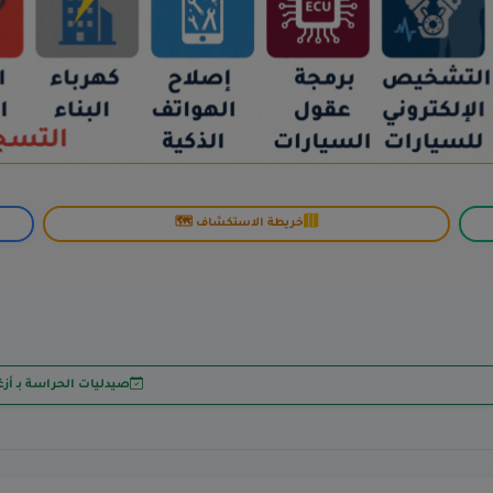
خريطة الاستكشاف 🗺️
صيدليات الحراسة بـ أز