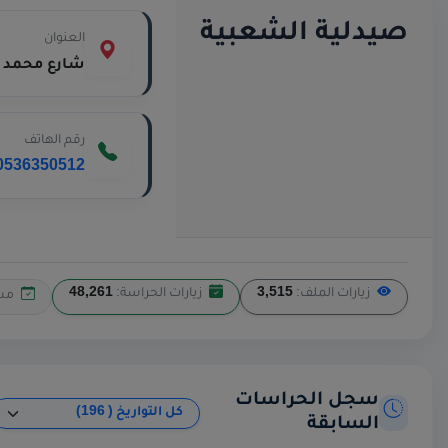
صيدلية الشعبية
العنوان
شارع محمد الخامس
رقم الهاتف
0536350512
زيارات الملف:
3,515
زيارات الحراسة:
48,261
مس
سجل الحراسات
السابقة