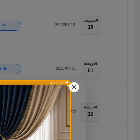
الخميس
2026/07/16
82
16
الأربعاء
2026/07/01
146
01
إعلان ممول
الجمعة
2026/06/12
140
12