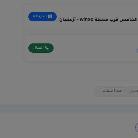
الخريطة
 قرب محطة winxo - أزغنغان
اتصال
جل
منذ 6 سنوات