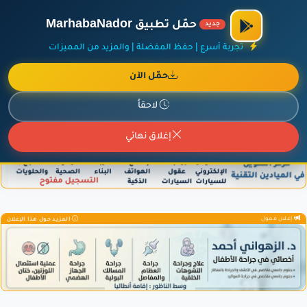
الراعي الرسمي لمنصة مرحباناظور،
مفروشات البشيري
.
حمّل تطبيق MarhabaNador
جديد
×
أضف نشاطك مجاناً
|
آخر الإضافات
|
حركة السفن والطائرات الآن
تجربة أسرع | حفظ المفضلة | والمزيد من المميزات
حمّل الآن
لاحقاً
إعلان ممول
المزيد حول هذا الإعلان
إغلاق نهائي
إعلان ممول
المزيد حول هذا الإعلان