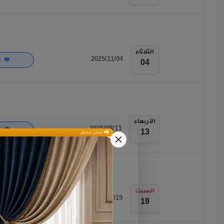
الثلاثاء
2025/11/04
670
04
الأربعاء
2025/08/13
657
13
إعلان ممول
السبت
2025/07/19
1,832
19