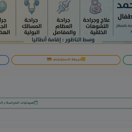
خريطة الاستكشاف 🗺️
صيدليات الحراسة بـ ال