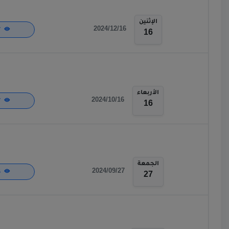
الإثنين
2024/12/16
457
16
الأربعاء
2024/10/16
477
16
الجمعة
2024/09/27
444
27