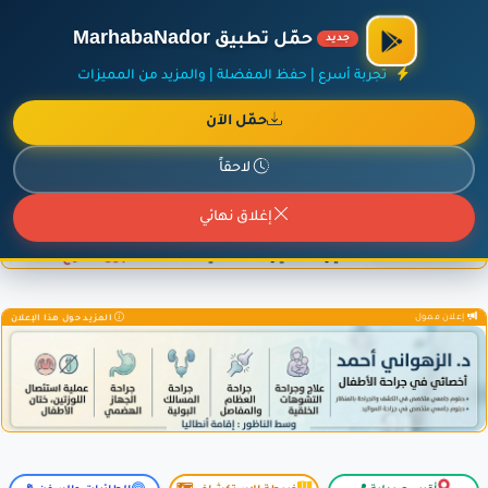
×
أضف نشاطك مجاناً
|
آخر الإضافات
|
حركة السفن والطائرات الآن
حمّل تطبيق MarhabaNador
جديد
تجربة أسرع | حفظ المفضلة | والمزيد من المميزات
حمّل الآن
إعلان ممول
المزيد حول هذا الإعلان
لاحقاً
إغلاق نهائي
إعلان ممول
المزيد حول هذا الإعلان