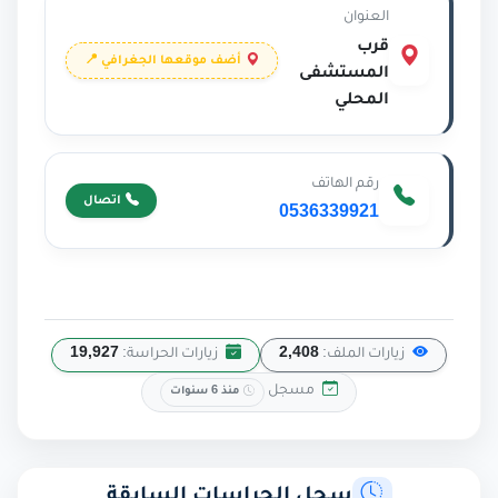
العنوان
قرب
أضف موقعها الجغرافي 📍
المستشفى
المحلي
رقم الهاتف
اتصال
0536339921
زيارات الملف:
2,408
زيارات الحراسة:
19,927
مسجل
منذ 6 سنوات
سجل الحراسات السابقة