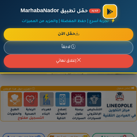
×
أضف نشاطك مجاناً
|
آخر الإضافات
|
حركة السفن والطائرات الآن
حمّل تطبيق MarhabaNador
جديد
تجربة أسرع | حفظ المفضلة | والمزيد من المميزات
حمّل الآن
إعلان ممول
المزيد حول هذا الإعلان
لاحقاً
إغلاق نهائي
إعلان ممول
المزيد حول هذا الإعلان