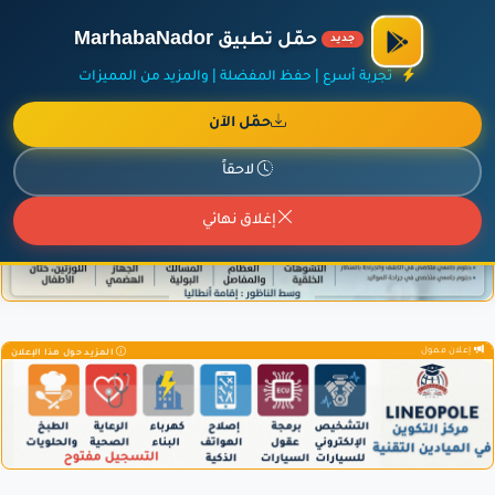
الراعي الرسمي لمنصة مرحباناظور،
مفروشات البشيري
.
حمّل تطبيق MarhabaNador
جديد
×
أضف نشاطك مجاناً
|
آخر الإضافات
|
حركة السفن والطائرات الآن
تجربة أسرع | حفظ المفضلة | والمزيد من المميزات
حمّل الآن
لاحقاً
إعلان ممول
المزيد حول هذا الإعلان
إغلاق نهائي
إعلان ممول
المزيد حول هذا الإعلان