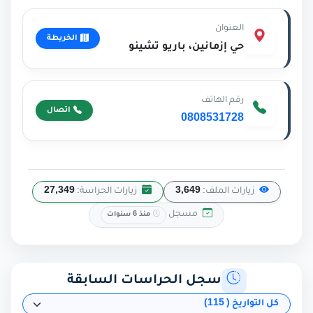
العنوان
الخريطة
حي إزمانين، باريو تشينو
رقم الهاتف
اتصال
0808531728
زيارات الملف:
3,649
زيارات الحراسة:
27,349
مسجل
منذ 6 سنوات
سجل الحراسات السابقة