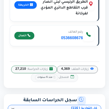
الطريق الرئيسي لبني انصار
الخريطة
قرب التقاطع الدائري المؤدي
لفرخانة
رقم الهاتف
اتصال
0536608676
زيارات الملف:
4,369
زيارات الحراسة:
27,210
مسجل
منذ 6 سنوات
سجل الحراسات السابقة