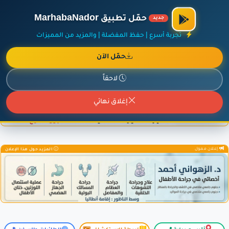
×
أضف نشاطك مجاناً
|
آخر الإضافات
|
حركة السفن والطائرات الآن
حمّل تطبيق MarhabaNador
جديد
تجربة أسرع | حفظ المفضلة | والمزيد من المميزات
حمّل الآن
إعلان ممول
المزيد حول هذا الإعلان
لاحقاً
إغلاق نهائي
إعلان ممول
المزيد حول هذا الإعلان