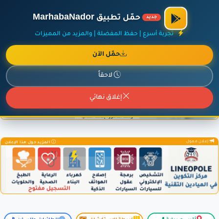
×
أضف نشاطك مجاناً
|
آخر الإضافات
|
حركة السفن والطائرات الآن
حمّل تطبيق MarhabaNador
جديد
تجربة أسرع | حفظ المفضلة | والمزيد من المميزات
حمّل الآن
إعلان ممول
المزيد حول هذا الإعلان
لاحقاً
إغلاق نهائي
إعلان ممول
المزيد حول هذا الإعلان