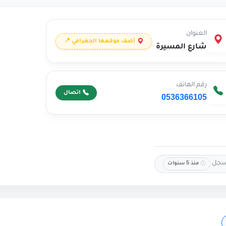
العنوان
أضف موقعها الجغرافي 📍
شارع المسيرة
رقم الهاتف
اتصال
0536366105
جل
منذ 5 سنوات