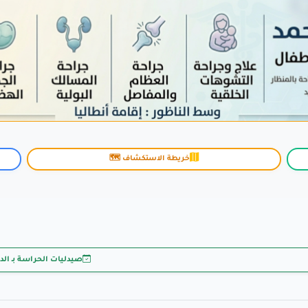
خريطة الاستكشاف 🗺️
صيدليات الحراسة بـ ال