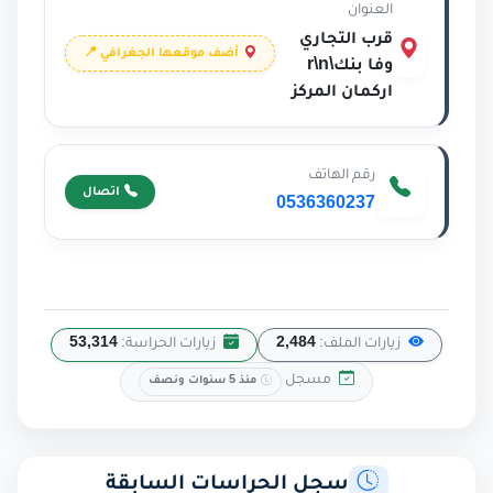
العنوان
قرب التجاري
أضف موقعها الجغرافي 📍
وفا بنك\r\n
اركمان المركز
رقم الهاتف
اتصال
0536360237
زيارات الملف:
2,484
زيارات الحراسة:
53,314
مسجل
منذ 5 سنوات ونصف
سجل الحراسات السابقة