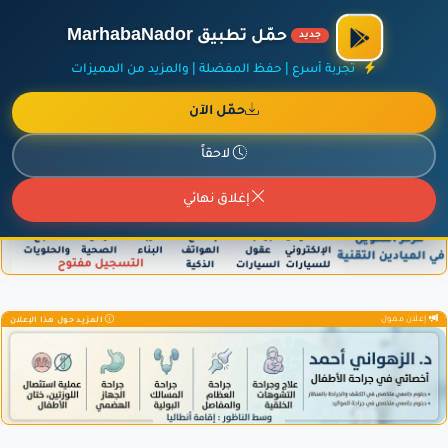
الراعي الرسمي لمنصة مرحباناظور،
مفروشات البشيري
.
حمّل تطبيق MarhabaNador
جديد
×
أضف نشاطك مجاناً
|
آخر الإضافات
|
حركة السفن والطائرات الآن
تجربة أسرع | حفظ المفضلة | والمزيد من المميزات
حمّل الآن
لاحقاً
إعلان ممول
المزيد حول هذا الإعلان
إغلاق نهائي
إعلان ممول
المزيد حول هذا الإعلان