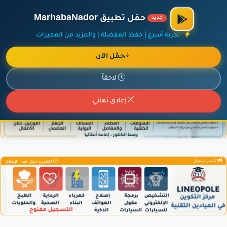
الراعي الرسمي لمنصة مرحباناظور،
مفروشات البشيري
.
حمّل تطبيق MarhabaNador
جديد
×
أضف نشاطك مجاناً
|
آخر الإضافات
|
حركة السفن والطائرات الآن
تجربة أسرع | حفظ المفضلة | والمزيد من المميزات
حمّل الآن
لاحقاً
إعلان ممول
المزيد حول هذا الإعلان
إغلاق نهائي
إعلان ممول
المزيد حول هذا الإعلان