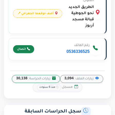
العنوان
الطريق الجديد
نحو الجوطية
أضف موقعها الجغرافي 📍
قبالة مسجد
أربوز
رقم الهاتف
اتصال
0536336525
زيارات الملف:
3,094
زيارات الحراسة:
30,138
مسجل
منذ 6 سنوات
سجل الحراسات السابقة