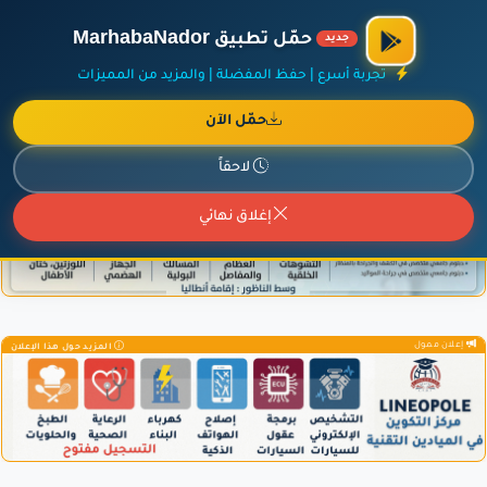
الراعي الرسمي لمنصة مرحباناظور،
مفروشات البشيري
.
حمّل تطبيق MarhabaNador
جديد
×
أضف نشاطك مجاناً
|
آخر الإضافات
|
حركة السفن والطائرات الآن
تجربة أسرع | حفظ المفضلة | والمزيد من المميزات
حمّل الآن
لاحقاً
إعلان ممول
المزيد حول هذا الإعلان
إغلاق نهائي
إعلان ممول
المزيد حول هذا الإعلان