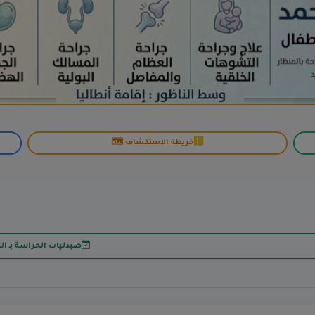
خريطة الاستكشاف 🗺️
صيدليات الحراسة بـ ال