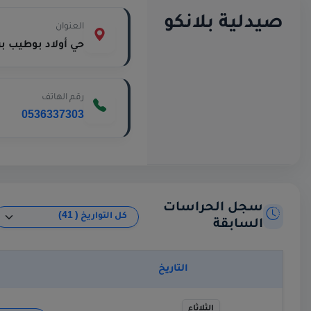
صيدلية بلانكو
العنوان
حي أولاد بوطيب بر
رقم الهاتف
0536337303
سجل الحراسات
السابقة
التاريخ
الثلاثاء