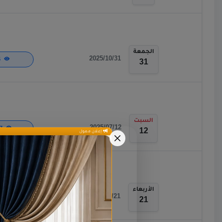
الجمعة
2025/10/31
635
31
السبت
2025/07/12
1,497
12
إعلان ممول
الأربعاء
2025/05/21
707
21