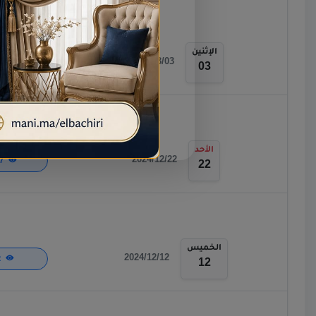
الإثنين
2025/03/03
778
03
الأحد
2024/12/22
1,167
22
الخميس
2024/12/12
452
12