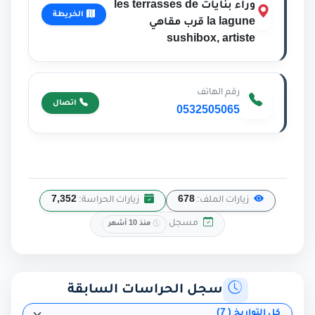
وراء بنايات les terrasses de
الخريطة
la lagune قرب مقاهي
sushibox, artiste
رقم الهاتف
اتصال
0532505065
زيارات الملف:
678
زيارات الحراسة:
7,352
مسجل
منذ 10 أشهر
سجل الحراسات السابقة