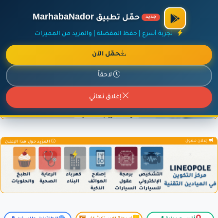
×
أضف نشاطك مجاناً
|
آخر الإضافات
|
حركة السفن والطائرات الآن
حمّل تطبيق MarhabaNador
جديد
تجربة أسرع | حفظ المفضلة | والمزيد من المميزات
حمّل الآن
إعلان ممول
المزيد حول هذا الإعلان
لاحقاً
إغلاق نهائي
إعلان ممول
المزيد حول هذا الإعلان