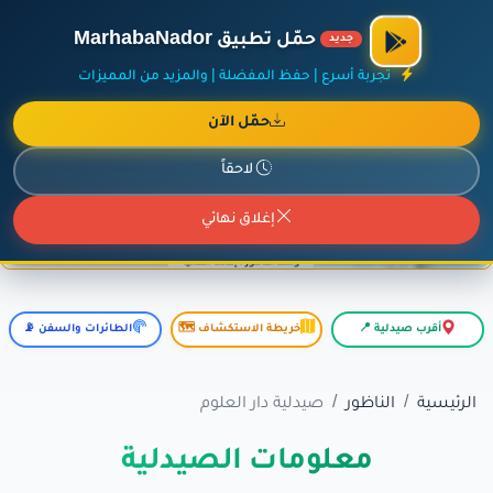
×
أضف نشاطك مجاناً
|
آخر الإضافات
|
حركة السفن والطائرات الآن
حمّل تطبيق MarhabaNador
جديد
تجربة أسرع | حفظ المفضلة | والمزيد من المميزات
حمّل الآن
إعلان ممول
المزيد حول هذا الإعلان
لاحقاً
إغلاق نهائي
أقرب صيدلية 📍
خريطة الاستكشاف 🗺️
الطائرات والسفن 📡
الرئيسية
الناظور
صيدلية دار العلوم
معلومات الصيدلية