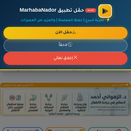
×
أضف نشاطك مجاناً
|
آخر الإضافات
|
حركة السفن والطائرات الآن
حمّل تطبيق MarhabaNador
جديد
تجربة أسرع | حفظ المفضلة | والمزيد من المميزات
حمّل الآن
إعلان ممول
المزيد حول هذا الإعلان
لاحقاً
إغلاق نهائي
إعلان ممول
المزيد حول هذا الإعلان