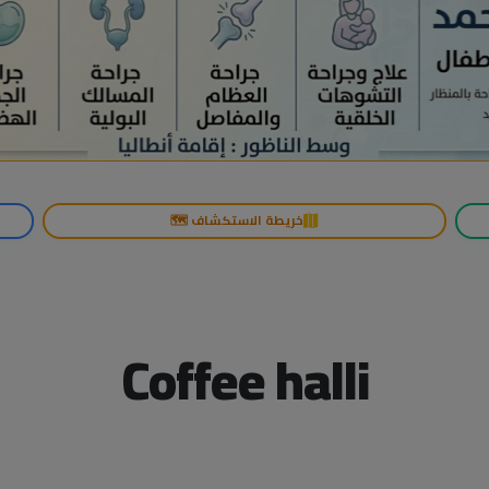
خريطة الاستكشاف 🗺️
Coffee halli