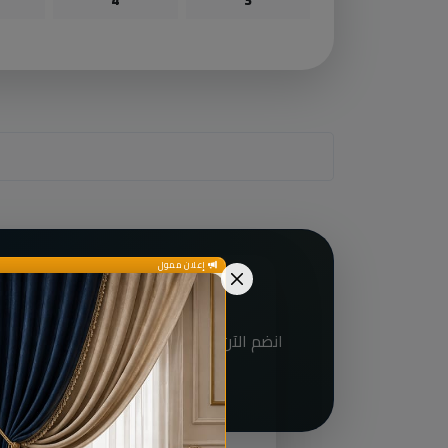
إعلان ممول
هل أنت صا