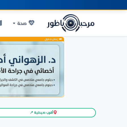
صحة
إعلان ممول
أقرب صيدلية 📍