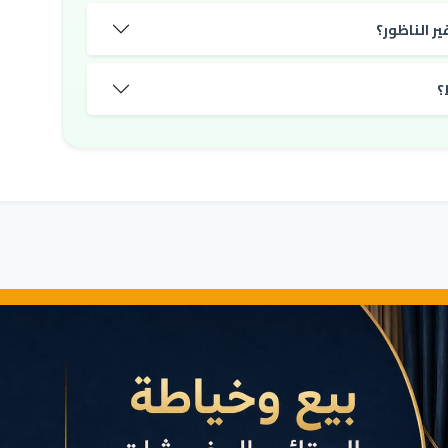
ر الناظور؟
؟