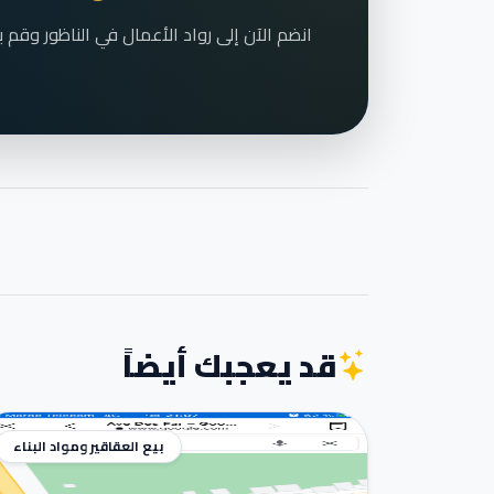
قد يعجبك أيضاً
بيع العقاقير ومواد البناء