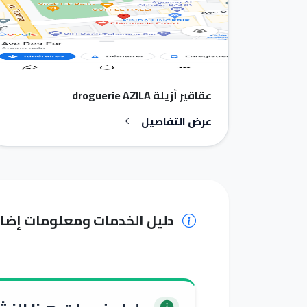
عقاقير أزيلة droguerie AZILA
عرض التفاصيل
دليل الخدمات ومعلومات إضا