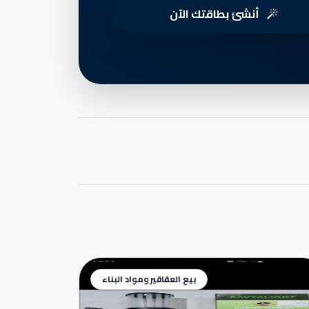
أنشئ بطاقتك الآن
بيع العقاقير ومواد البناء