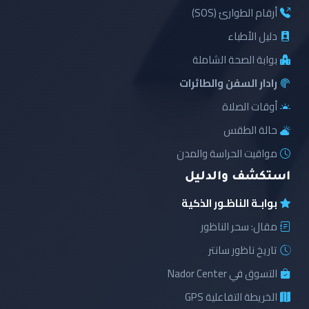
أرقام الطوارئ (SOS)
دليل الأطباء
بوابة الصحة الشاملة
رادار السفن والطائرات
أوقات الصلاة
حالة الطقس
مواقيت الحراسة والمدن
استكشف والدليل
بوابـة الناظـور الذكية
مقال: سحر الناظور
تاريخ ناظور سانتر
التسوق في Nador Center
الخريطة التفاعلية GPS