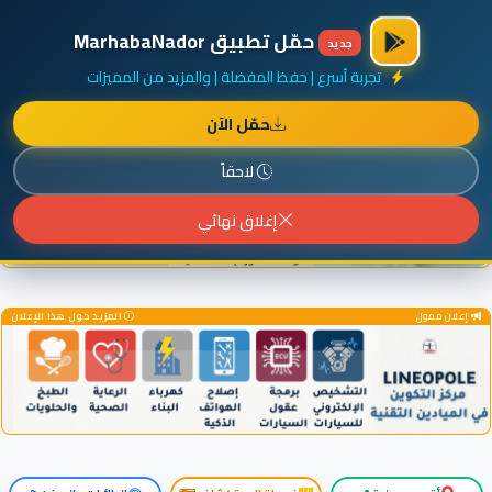
×
أضف نشاطك مجاناً
|
آخر الإضافات
|
حركة السفن والطائرات الآن
حمّل تطبيق MarhabaNador
جديد
تجربة أسرع | حفظ المفضلة | والمزيد من المميزات
حمّل الآن
إعلان ممول
المزيد حول هذا الإعلان
لاحقاً
إغلاق نهائي
إعلان ممول
المزيد حول هذا الإعلان